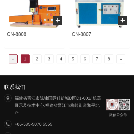
CN-8808
CN-8807
«
1
2
3
4
5
6
7
8
»
联系我们
福建省晋江市陈埭国际鞋纺城D区D1-001/ 机器
展示及技术中心:福建省晋江市梅岭街道和平北
路
微信公众号
+86-595-5070 5555